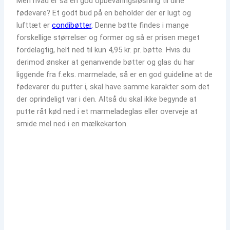
Men hvad er så en god opbevaringsløsning til dine
fødevare? Et godt bud på en beholder der er lugt og
lufttæt er
condibøtter
.
Denne bøtte findes i mange
forskellige størrelser og former og så er prisen meget
fordelagtig, helt ned til kun 4,95 kr. pr. bøtte. Hvis du
derimod ønsker at genanvende bøtter og glas du har
liggende fra f.eks. marmelade, så er en
god guideline at de
fødevarer du putter i, skal have samme karakter som det
der oprindeligt var i den. Altså du skal ikke begynde at
putte råt kød ned i et marmeladeglas eller overveje at
smide mel ned i en mælkekarton.