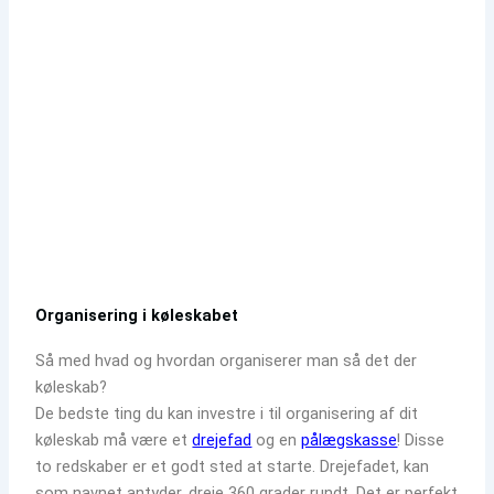
Organisering i køleskabet
Så med hvad og hvordan organiserer man så det der
køleskab?
De bedste ting du kan investre i til organisering af dit
køleskab må være et
drejefad
og en
pålægskasse
! Disse
to redskaber er et godt sted at starte. Drejefadet, kan
som navnet antyder, dreje 360 grader rundt. Det er perfekt