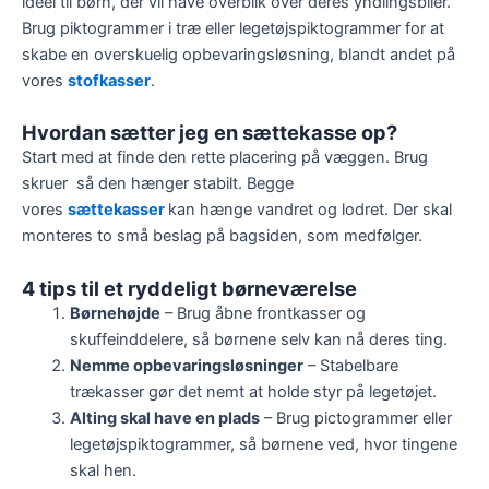
ideel til børn, der vil have overblik over deres yndlingsbiler.
Brug piktogrammer i træ eller legetøjspiktogrammer for at
skabe en overskuelig opbevaringsløsning, blandt andet på
vores
stofkasser
.
Hvordan sætter jeg en sættekasse op?
Start med at finde den rette placering på væggen. Brug
skruer så den hænger stabilt. Begge
vores
sættekasser
kan hænge vandret og lodret. Der skal
monteres to små beslag på bagsiden, som medfølger.
4 tips til et ryddeligt børneværelse
Børnehøjde
– Brug åbne frontkasser og
skuffeinddelere, så børnene selv kan nå deres ting.
Nemme opbevaringsløsninger
– Stabelbare
trækasser gør det nemt at holde styr på legetøjet.
Alting skal have en plads
– Brug pictogrammer eller
legetøjspiktogrammer, så børnene ved, hvor tingene
skal hen.