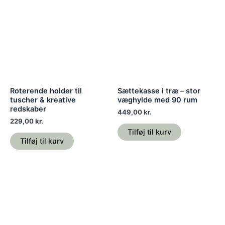
Roterende holder til
Sættekasse i træ – stor
tuscher & kreative
væghylde med 90 rum
redskaber
449,00
kr.
229,00
kr.
Tilføj til kurv
Tilføj til kurv