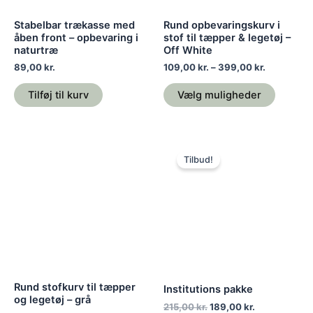
vælges
på
Stabelbar trækasse med
Rund opbevaringskurv i
varesid
åben front – opbevaring i
stof til tæpper & legetøj –
naturtræ
Off White
89,00
kr.
109,00
kr.
–
399,00
kr.
Tilføj til kurv
Vælg muligheder
Prisinterval:
Den
Den
Dette
109,00 kr.
oprindelige
aktuelle
Tilbud!
vare
til
pris
pris
399,00 kr.
har
var:
er:
215,00 kr..
189,00 kr..
flere
varianter.
Mulighederne
kan
vælges
på
Rund stofkurv til tæpper
Institutions pakke
varesiden
og legetøj – grå
215,00
kr.
189,00
kr.