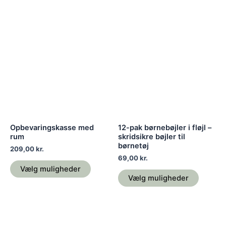
Dette
Dette
vare
vare
har
har
flere
flere
varianter.
variante
Mulighederne
Mulighe
kan
kan
vælges
vælges
på
på
Opbevaringskasse med
12-pak børnebøjler i fløjl –
varesiden
varesid
rum
skridsikre bøjler til
børnetøj
209,00
kr.
69,00
kr.
Vælg muligheder
Vælg muligheder