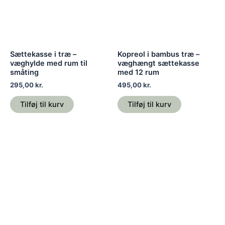
Sættekasse i træ –
Kopreol i bambus træ –
væghylde med rum til
væghængt sættekasse
småting
med 12 rum
295,00
kr.
495,00
kr.
Tilføj til kurv
Tilføj til kurv
Prisinterva
Dette
109,00 kr.
vare
til
399,00 kr.
har
flere
variante
Mulighe
kan