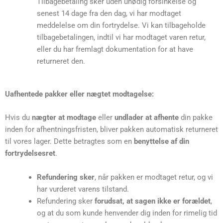
Tilbagebetaling sker uden unødig forsinkelse og
senest 14 dage fra den dag, vi har modtaget
meddelelse om din fortrydelse. Vi kan tilbageholde
tilbagebetalingen, indtil vi har modtaget varen retur,
eller du har fremlagt dokumentation for at have
returneret den.
Uafhentede pakker eller nægtet modtagelse:
Hvis du
nægter at modtage
eller
undlader at afhente
din pakke
inden for afhentningsfristen, bliver pakken automatisk returneret
til vores lager. Dette betragtes som en
benyttelse af din
fortrydelsesret
.
Refundering sker
, når pakken er modtaget retur, og vi
har vurderet varens tilstand.
Refundering sker
forudsat, at sagen ikke er forældet
,
og at du som kunde henvender dig inden for rimelig tid