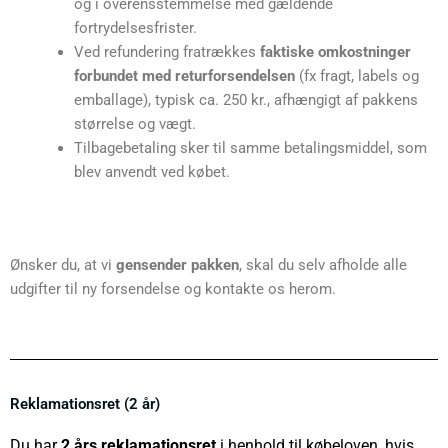
og i overensstemmelse med gældende
fortrydelsesfrister.
Ved refundering fratrækkes
faktiske omkostninger
forbundet med returforsendelsen
(fx fragt, labels og
emballage), typisk ca. 250 kr., afhængigt af pakkens
størrelse og vægt.
Tilbagebetaling sker til samme betalingsmiddel, som
blev anvendt ved købet.
Ønsker du, at vi
gensender pakken
, skal du selv afholde alle
udgifter til ny forsendelse og kontakte os herom.
Reklamationsret (2 år)
Du har
2 års reklamationsret
i henhold til købeloven, hvis