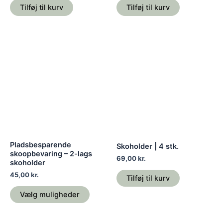
Tilføj til kurv
Tilføj til kurv
Dette
vare
har
flere
varianter.
Mulighederne
kan
vælges
på
Pladsbesparende
Skoholder | 4 stk.
varesiden
skoopbevaring – 2-lags
69,00
kr.
skoholder
45,00
kr.
Tilføj til kurv
Vælg muligheder