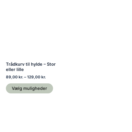
Prisinterval:
Dette
89,00 kr.
vare
til
129,00 kr.
har
flere
varianter.
Mulighederne
kan
vælges
på
Trådkurv til hylde – Stor
varesiden
eller lille
89,00
kr.
–
129,00
kr.
Vælg muligheder