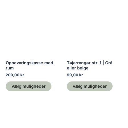
Dette
Dette
vare
vare
har
har
flere
flere
varianter.
variante
Mulighederne
Mulighe
kan
kan
vælges
vælges
på
på
Opbevaringskasse med
Tøjarrangør str. 1 | Grå
varesiden
varesid
rum
eller beige
209,00
kr.
99,00
kr.
Vælg muligheder
Vælg muligheder
Dette
Dette
vare
vare
har
har
flere
flere