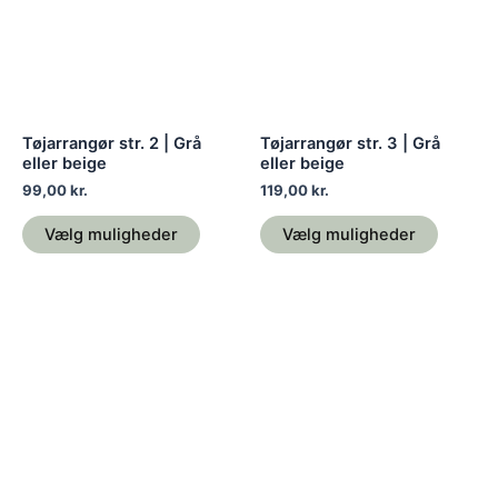
varianter.
variante
Mulighederne
Mulighe
kan
kan
vælges
vælges
på
på
Tøjarrangør str. 2 | Grå
Tøjarrangør str. 3 | Grå
varesiden
varesid
eller beige
eller beige
99,00
kr.
119,00
kr.
Vælg muligheder
Vælg muligheder