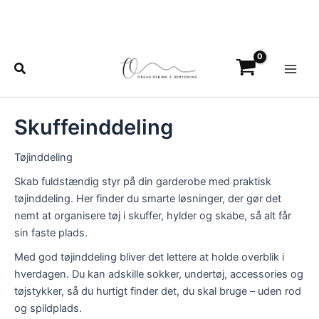
Gå
til
indholdet
Main
Søg
Men
Skuffeinddeling
Tøjinddeling
Skab fuldstændig styr på din garderobe med praktisk
tøjinddeling. Her finder du smarte løsninger, der gør det
nemt at organisere tøj i skuffer, hylder og skabe, så alt får
sin faste plads.
Med god tøjinddeling bliver det lettere at holde overblik i
hverdagen. Du kan adskille sokker, undertøj, accessories og
tøjstykker, så du hurtigt finder det, du skal bruge – uden rod
og spildplads.