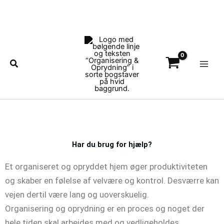
Gå
til
indholdet
Main
Men
Søg
Har du brug for hjælp?
Et organiseret og opryddet hjem øger produktiviteten
og skaber en følelse af velvære og kontrol. Desværre kan
vejen dertil være lang og uoverskuelig.
Organisering og oprydning er en proces og noget der
hele tiden skal arbejdes med og vedligeholdes.