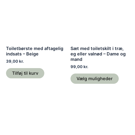
har
flere
variante
Mulighe
kan
vælges
på
Toiletbørste med aftagelig
Sæt med toiletskilt i træ,
varesid
indsats – Beige
eg eller valnød – Dame og
mand
39,00
kr.
99,00
kr.
Tilføj til kurv
Vælg muligheder
Dette
Dette
vare
vare
har
har
flere
flere
varianter.
variante