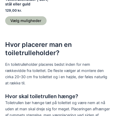
varesiden
stål eller guld
129,00
kr.
Vælg muligheder
Hvor placerer man en
toiletrulleholder?
En toiletrulleholder placeres bedst inden for nem
rækkevidde fra toilettet. De fleste vælger at montere den
cirka 20–30 cm fra toilettet og i en højde, der føles naturlig
at række til.
Hvor skal toiletrullen hænge?
Toiletrullen bør hænge tæt på toilettet og være nem at nå
uden at man skal dreje sig for meget. Placeringen afhænger
af rummets størrelse, men vægplacering ved siden af