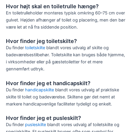
Hvor højt skal en toiletrulle hænge?
En toiletrulleholder monteres typisk omkring 60–75 cm over
gulvet. Højden afhænger af toilet og placering, men den bør
være let at nå fra siddende position.
Hvor finder jeg toiletskilte?
Du finder
toiletskilte
blandt vores udvalg af skilte og
badeværelsestilbehør. Toiletskilte kan bruges både hjemme,
i virksomheder eller på gæstetoiletter for et mere
gennemført udtryk.
Hvor finder jeg et handicapskilt?
Du finder
handicapskilte
blandt vores udvalg af praktiske
skilte til toilet og badeværelse. Skiltene gør det nemt at
markere handicapvenlige faciliteter tydeligt og enkelt.
Hvor finder jeg et pusleskilt?
Du finder
pusleskilte
blandt vores udvalg af toiletskilte og
specialskilte. Et pusleskilt bruges ofte som symbol for