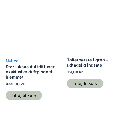
Toiletbørste i grøn –
Nyhed
udtagelig indsats
Stor luksus duftdiffuser –
eksklusive duftpinde til
39,00
kr.
hjemmet
Tilføj til kurv
449,00
kr.
Tilføj til kurv
Dette
vare