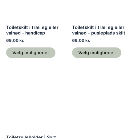
Mulighederne
Mulighe
kan
kan
vælges
vælges
på
på
Toiletskilt i træ, eg eller
Toiletskilt i træ, eg eller
varesiden
varesid
valnød – handicap
valnød – pusleplads skilt
69,00
kr.
69,00
kr.
Vælg muligheder
Vælg muligheder
Dette
vare
har
flere
varianter.
Mulighederne
kan
vælges
på
Toiletrulleholder | Sort,