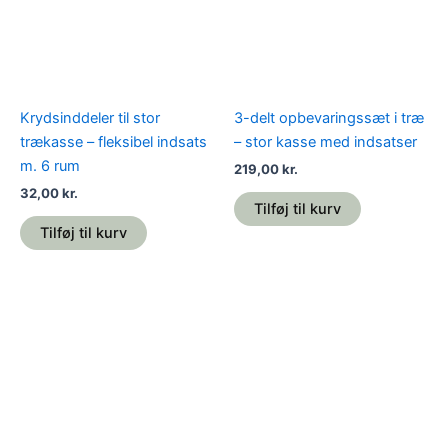
Krydsinddeler til stor
3-delt opbevaringssæt i træ
trækasse – fleksibel indsats
– stor kasse med indsatser
m. 6 rum
219,00
kr.
32,00
kr.
Tilføj til kurv
Tilføj til kurv