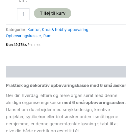
cm.
Tilføj til kurv
Kategorier:
Kontor
,
Krea & hobby opbevaring
,
Opbevaringskasser
,
Rum
Beskrivelse
Praktisk og dekorativ opbevaringskasse med 6 små æsker
Gør din hverdag lettere og mere organiseret med denne
alsidige organiseringskasse
med 6 små opbevaringsæsker
.
Uanset om du arbejder med smykkedesign, kreative
projekter, sytilbehør eller blot ønsker orden i småtingene
derhjemme, er denne gennemtænkte løsning skabt til at
give dig både overblik og æstetik i ét.