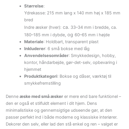
Størrelse
:
Ydrekasse: 215 mm lang x 140 mm høj x 185 mm
bred
ca.
,
Indre æsker (hver):
33–34 mm i bredde
ca.
, og
180–185 mm i dybde
60–65 mm i højde
Materiale
: Holdbart, transparent plast
Inkluderer
: 6 små bokse med låg
Anvendelsesområder
: Smykkedesign, hobby,
kontor, håndarbejde, gør-det-selv, opbevaring i
hjemmet
Produktkategori
: Bokse og dåser, værktøj til
smykkefremstilling
Denne
æske med små æsker
er mere end bare funktionel –
den er også et stilfuldt element i dit hjem. Dens
minimalistiske og gennemsigtige udseende gør, at den
passer perfekt ind i både moderne og klassiske interiører.
Dekorer den selv, eller lad den stå enkel og ren – valget er