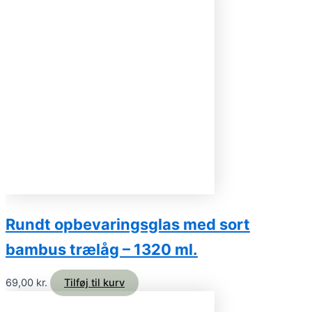
Rundt opbevaringsglas med sort
bambus trælåg – 1320 ml.
69,00
kr.
Tilføj til kurv