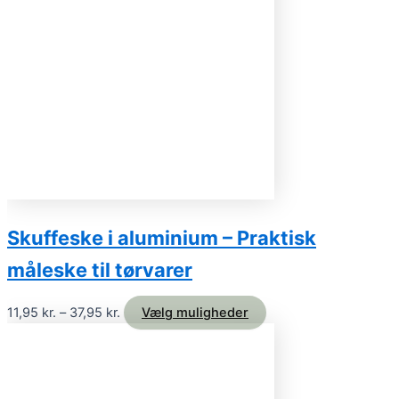
Skuffeske i aluminium – Praktisk
måleske til tørvarer
11,95
kr.
–
37,95
kr.
Vælg muligheder