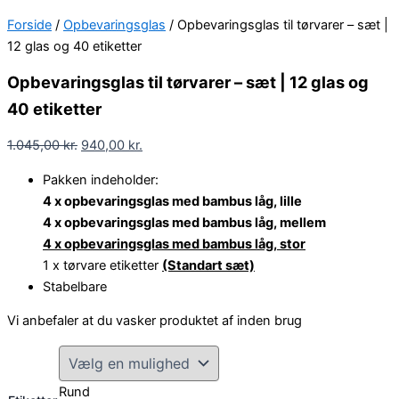
Forside
/
Opbevaringsglas
/ Opbevaringsglas til tørvarer – sæt |
12 glas og 40 etiketter
Opbevaringsglas til tørvarer – sæt | 12 glas og
40 etiketter
1.045,00
kr.
940,00
kr.
Pakken indeholder:
4 x opbevaringsglas med bambus låg, lille
4 x opbevaringsglas med bambus låg, mellem
4 x opbevaringsglas med bambus låg, stor
1 x tørvare etiketter
(Standart sæt)
Stabelbare
Vi anbefaler at du vasker produktet af inden brug
Rund