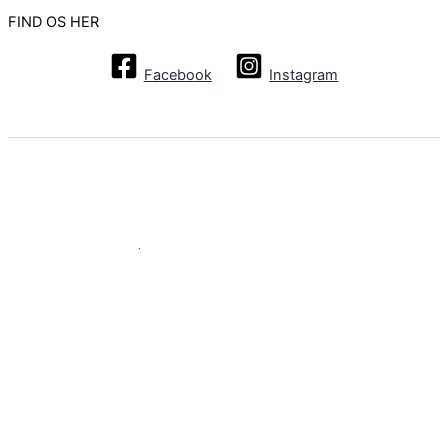
FIND OS HER
Facebook
Instagram
Copyright © 2026 | Powered by
Astra WordPress Tema
Vi bruger cookies til at forbedre din oplevelse på vores
hjemmeside. Ved at fortsætte accepterer du vores brug af
cookies. Læs mere i vores privatlivspolitik.
Det er okay