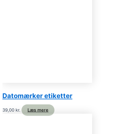
Datomærker etiketter
39,00
kr.
Læs mere