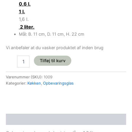
0,6 l.
1 l.
1,6 l.
2 liter.
Mål: B. 11 cm, D. 11 cm, H. 22 cm
Vi anbefaler at du vasker produktet af inden brug
Tilføj til kurv
Varenummer (SKU):
1009
Kategorier:
Køkken
,
Opbevaringsglas
Beskrivelse