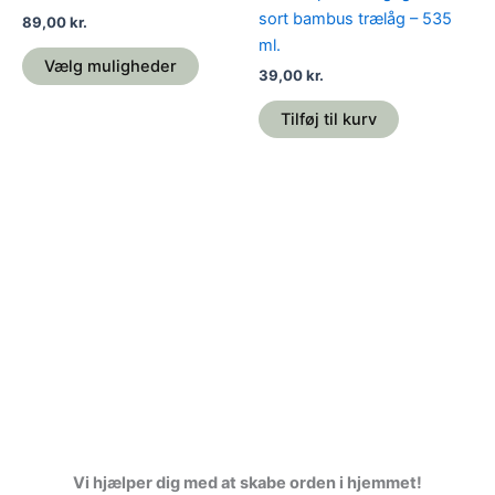
varesiden
sort bambus trælåg – 535
89,00
kr.
ml.
Vælg muligheder
39,00
kr.
Tilføj til kurv
Vi hjælper dig med at skabe orden i hjemmet!