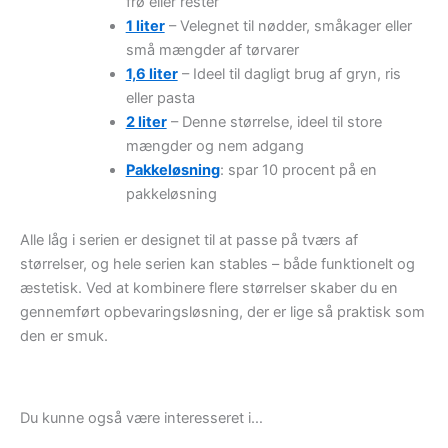
frø eller rester
1 liter
– Velegnet til nødder, småkager eller
små mængder af tørvarer
1,6 liter
– Ideel til dagligt brug af gryn, ris
eller pasta
2 liter
– Denne størrelse, ideel til store
mængder og nem adgang
Pakkeløsning
: spar 10 procent på en
pakkeløsning
Alle låg i serien er designet til at passe på tværs af
størrelser, og hele serien kan stables – både funktionelt og
æstetisk. Ved at kombinere flere størrelser skaber du en
gennemført opbevaringsløsning, der er lige så praktisk som
den er smuk.
Du kunne også være interesseret i…
Den
Den