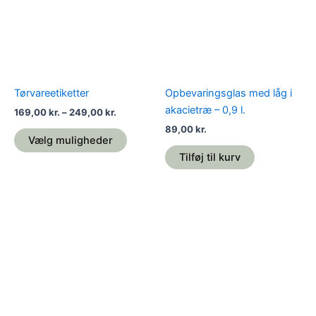
varianter.
Mulighederne
kan
vælges
på
Tørvareetiketter
Opbevaringsglas med låg i
varesiden
akacietræ – 0,9 l.
169,00
kr.
–
249,00
kr.
89,00
kr.
Vælg muligheder
Tilføj til kurv