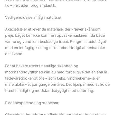
tid – helt uden brug af plastik.
Vedligeholdelse af låg i naturtræ
Akacietræ er et levende materiale, der kræver skånsom
pleje. Låget bør ikke komme i opvaskemaskinen, da både
varme og vand kan beskadige træet. Rengør i stedet låget
med en let fugtig klud og mild sæbe. Undgå at nedsænke
det i vand.
For at bevare træets naturlige skønhed og
modstandsdygtighed kan du med fordel give det en smule
fødevaregodkendt olie – som f.eks. vindruekerne- eller
mineralolie – et par gange om året. Det hjælper med at holde
træet smidigt og modstandsdygtigt mod udtørring.
Pladsbesparende og stabelbart
Glassets cylinderform og flade låg gør det muligt at stable