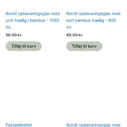
Rundt opbevaringsglas med
Rundt opbevaringsglas med
sort trælåg i bambus – 1050
sort bambus trælåg – 800
ml.
ml.
59,00
kr.
49,00
kr.
Tilføj til kurv
Tilføj til kurv
Dette
vare
har
flere
varianter.
Mulighederne
kan
vælges
på
Pastaetiketter
Rundt opbevaringsglas med