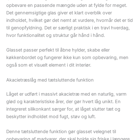
opbevare en passende mængde uden at fylde for meget.
Det gennemsigtige glas giver et klart overblik over
indholdet, hvilket gør det nemt at vurdere, hvornår det er tid
til genopfyldning. Det er særligt praktisk i en travl hverdag,
hvor funktionalitet og struktur går hånd i hånd.
Glasset passer perfekt til åbne hylder, skabe eller
køkkenbordet og fungerer ikke kun som opbevaring, men
også som et visuelt element i dit interiør.
Akacietræslåg med tætsluttende funktion
Låget er udført i massivt akacietræ med en naturlig, varm
glød og karakteristiske årer, der gør hvert låg unikt. En
integreret silikonkant sørger for, at låget slutter tæt og
beskytter indholdet mod fugt, støv og luft.
Denne tætsluttende funktion gør glasset velegnet til
opbevaring af madvarer, der skal holde sig friske i længere