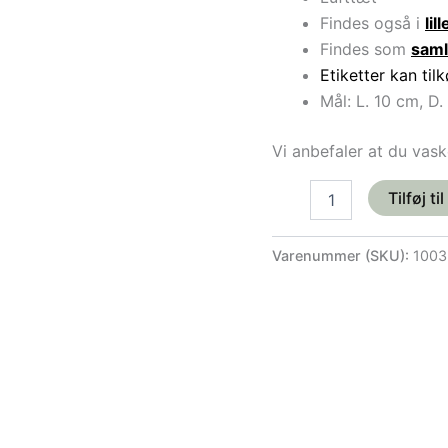
Findes også i
lill
Findes som
saml
Etiketter kan ti
Mål: L. 10 cm, D
Vi anbefaler at du vas
Tilføj ti
Varenummer (SKU):
1003