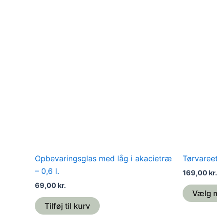
Opbevaringsglas med låg i akacietræ
Tørvareet
– 0,6 l.
169,00
kr.
69,00
kr.
Vælg 
Tilføj til kurv