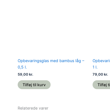
Opbevaringsglas med bambus låg –
Opbevari
0,5 l.
1 l.
59,00
kr.
79,00
kr.
Tilføj til kurv
Tilføj t
Relaterede varer