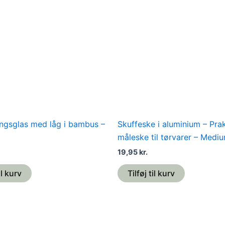
ngsglas med låg i bambus –
Skuffeske i aluminium – Prak
måleske til tørvarer – Medi
19,95
kr.
il kurv
Tilføj til kurv