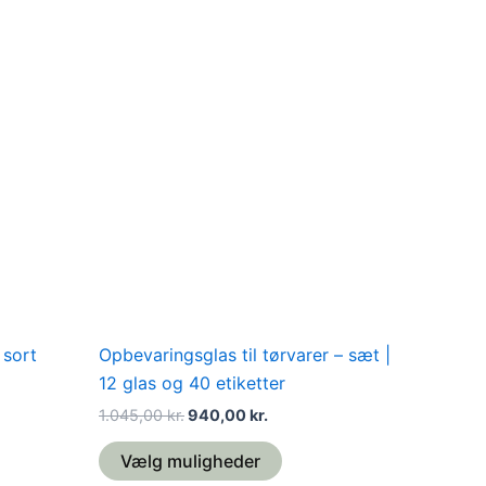
Den
Den
Dette
oprindelige
aktuelle
vare
pris
pris
var:
er:
har
1.045,00 kr..
940,00 kr..
flere
varianter.
Mulighederne
kan
vælges
på
varesiden
 sort
Opbevaringsglas til tørvarer – sæt |
12 glas og 40 etiketter
1.045,00
kr.
940,00
kr.
Vælg muligheder