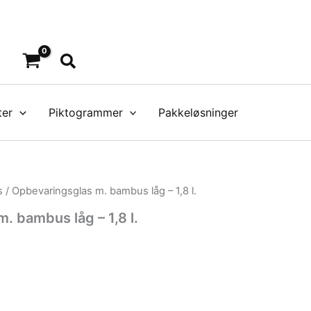
Søg
ter
Piktogrammer
Pakkeløsninger
s
/ Opbevaringsglas m. bambus låg – 1,8 l.
. bambus låg – 1,8 l.