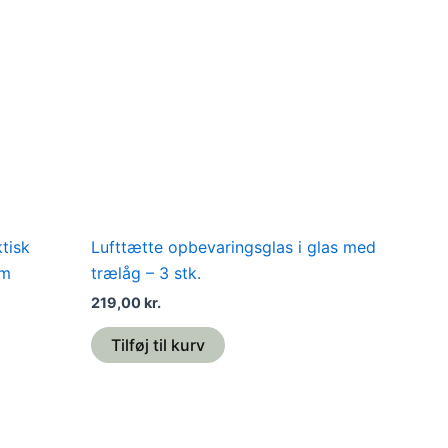
tisk
Lufttætte opbevaringsglas i glas med
um
trælåg – 3 stk.
219,00
kr.
Tilføj til kurv