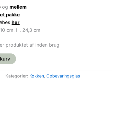
e
og
mellem
et pakke
lkøbes
her
. 10 cm, H. 24,3 cm
ker produktet af inden brug
l kurv
Kategorier:
Køkken
,
Opbevaringsglas