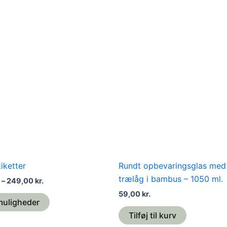
Prisinterval:
Dette
169,00 kr.
vare
til
249,00 kr.
har
flere
varianter.
Mulighederne
kan
vælges
på
varesiden
iketter
Rundt opbevaringsglas med
trælåg i bambus – 1050 ml.
–
249,00
kr.
59,00
kr.
muligheder
Tilføj til kurv