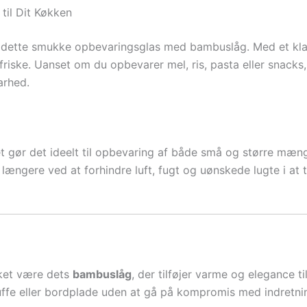
til Dit Køkken
 i dette smukke opbevaringsglas med bambuslåg. Med et klas
 friske. Uanset om du opbevarer mel, ris, pasta eller snack
arhed.
ket gør det ideelt til opbevaring af både små og større mæn
 længere ved at forhindre luft, fugt og uønskede lugte i at 
akket være dets
bambuslåg
, der tilføjer varme og elegance 
kuffe eller bordplade uden at gå på kompromis med indretni