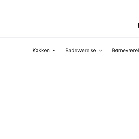
Gå
til
indholdet
Køkken
Badeværelse
Børneværel