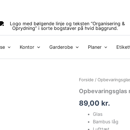
se
Kontor
Garderobe
Planer
Etiket
Opbevaringsglas
Forside
/
Opbevaringsgla
m.
Opbevaringsglas m
bambus
låg
89,00
kr.
-
1,8
Glas
l.
antal
Bambus låg
Lufttæt