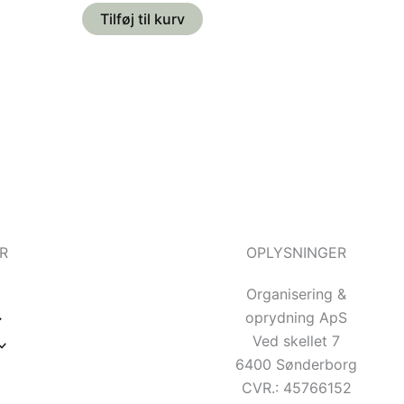
Tilføj til kurv
R
OPLYSNINGER
Organisering &
oprydning ApS
Ved skellet 7
6400 Sønderborg
CVR.: 45766152