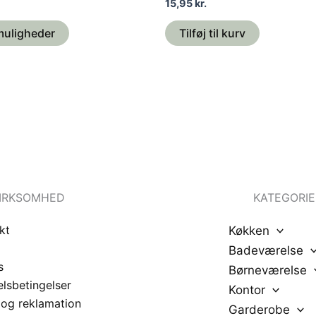
15,95
kr.
muligheder
Tilføj til kurv
IRKSOMHED
KATEGORIE
kt
Køkken
Badeværelse
s
Børneværelse
lsbetingelser
Kontor
 og reklamation
Garderobe