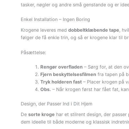
tasker, nøgler og andre små genstande og er ideell
Enkel Installation – Ingen Boring
Krogene leveres med
dobbeltklæbende tape
, hv
følger de få enkle trin, og så er krogene klar til b
Påsættelse:
Rengør overfladen
– Sørg for, at den ov
Fjern beskyttelsesfilmen
fra tapen på b
Tryk holderen fast
– Placer krogen på v
Obs.
– Når krogen først har fået fat, k
Design, der Passer Ind i Dit Hjem
De
sorte kroge
har et stilrent design, der passe
dem ideelle til både moderne og klassisk indretni