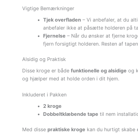
Vigtige Bemærkninger
Tjek overfladen
– Vi anbefaler, at du al
anbefaler ikke at påsætte holderen på ta
Fjernelse
– Når du ønsker at fjerne kroge
fjern forsigtigt holderen. Resten af ta
Alsidig og Praktisk
Disse kroge er både
funktionelle og alsidige
og k
og hjælper med at holde orden i dit hjem.
Inkluderet i Pakken
2 kroge
Dobbeltklæbende tape
til nem installati
Med disse
praktiske kroge
kan du hurtigt skabe 