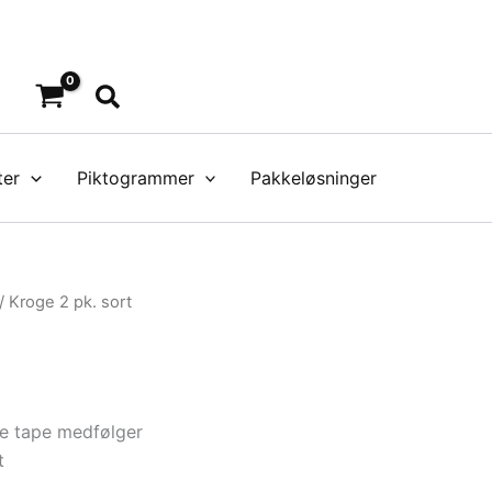
Søg
ter
Piktogrammer
Pakkeløsninger
/ Kroge 2 pk. sort
e tape medfølger
t