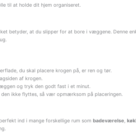
e til at holde dit hjem organiseret.
ilket betyder, at du slipper for at bore i væggene. Denne e
rug.
erflade, du skal placere krogen på, er ren og tør.
agsiden af krogen.
æggen og tryk den godt fast i et minut.
an den ikke flyttes, så vær opmærksom på placeringen.
r perfekt ind i mange forskellige rum som
badeværelse
,
køk
ng.