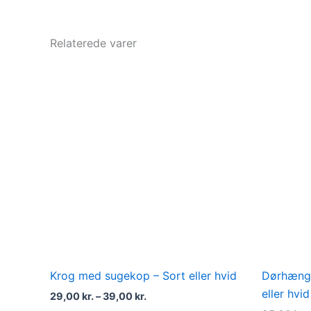
Relaterede varer
Prisinterval:
Dette
29,00 kr.
vare
til
39,00 kr.
har
flere
varianter.
Mulighederne
kan
vælges
på
varesiden
Krog med sugekop – Sort eller hvid
Dørhænge
eller hvid
29,00
kr.
–
39,00
kr.