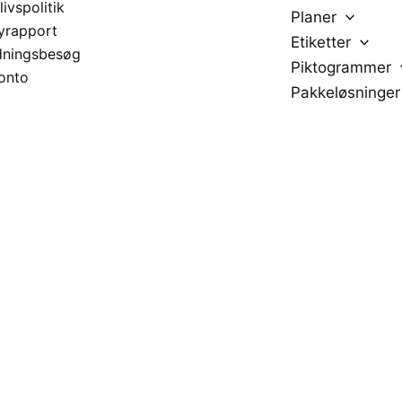
livspolitik
Planer
yrapport
Etiketter
dningsbesøg
Piktogrammer
onto
Pakkeløsninger