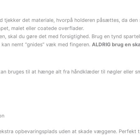
tid tjekker det materiale, hvorpå holderen påsættes, da den
pet, malet eller coatede overflader.
n, skal du gøre det med forsigtighed. Brug en tynd spartel e
pen kan nemt “gnides” væk med fingeren.
ALDRIG brug en ska
an bruges til at hænge alt fra håndklæder til nøgler eller s
on
ekstra opbevaringsplads uden at skade væggene. Perfekt til