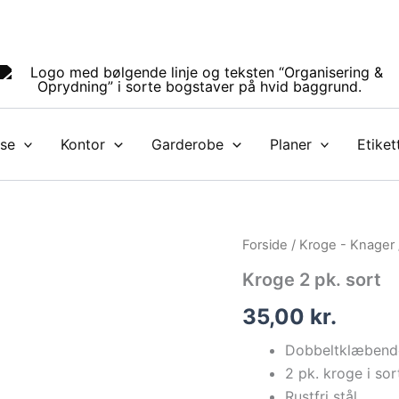
se
Kontor
Garderobe
Planer
Etiket
Kroge
Forside
/
Kroge - Knager
2
Kroge 2 pk. sort
pk.
sort
35,00
kr.
antal
Dobbeltklæbend
2 pk. kroge i sor
Rustfri stål