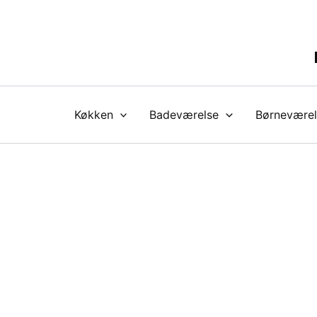
Gå
til
indholdet
Køkken
Badeværelse
Børneværel