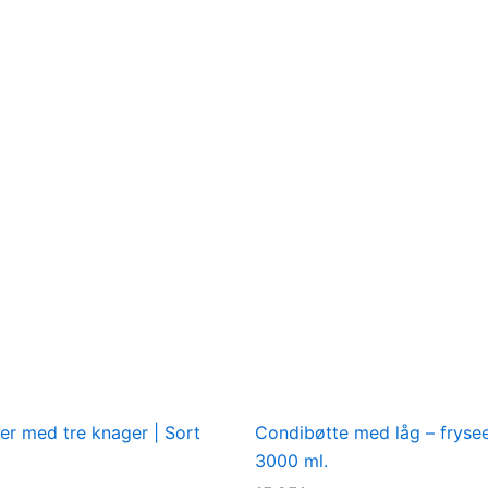
Dette
vare
har
flere
varianter.
Mulighederne
kan
vælges
på
varesiden
r med tre knager | Sort
Condibøtte med låg – frysee
3000 ml.