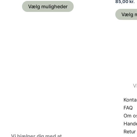
85,00
kr.
Vælg muligheder
Vælg 
V
Konta
FAQ
Om o
Hande
Retur
Vi hjælper dig med at