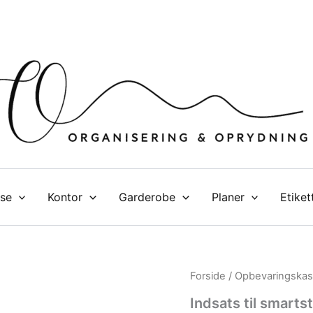
se
Kontor
Garderobe
Planer
Etiket
Indsats
Forside
/
Opbevaringskas
til
Indsats til smarts
smartstore