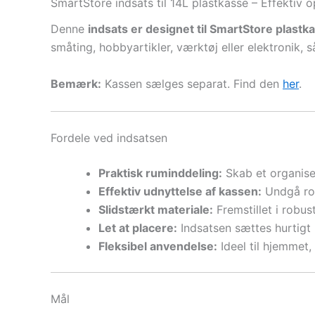
SmartStore indsats til 14L plastkasse – Effektiv o
Denne
indsats er designet til SmartStore plastka
småting, hobbyartikler, værktøj eller elektronik, så
Bemærk:
Kassen sælges separat. Find den
her
.
Fordele ved indsatsen
Praktisk ruminddeling:
Skab et organise
Effektiv udnyttelse af kassen:
Undgå rod
Slidstærkt materiale:
Fremstillet i robus
Let at placere:
Indsatsen sættes hurtigt
Fleksibel anvendelse:
Ideel til hjemmet,
Mål