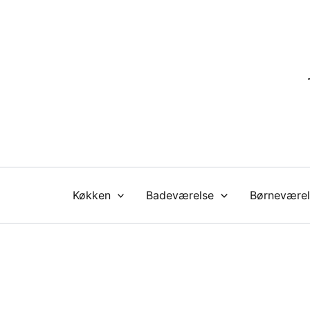
Gå
til
indholdet
Køkken
Badeværelse
Børneværel