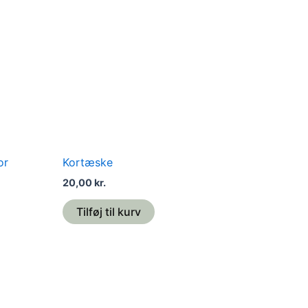
or
Kortæske
20,00
kr.
Tilføj til kurv