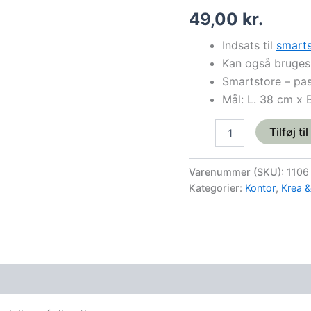
opbevaringskasse
49,00
kr.
-
14
Indsats til
smarts
liter
antal
Kan også bruges
Smartstore – pas
Mål: L. 38 cm x B
Tilføj ti
Varenummer (SKU):
1106
Kategorier:
Kontor
,
Krea 