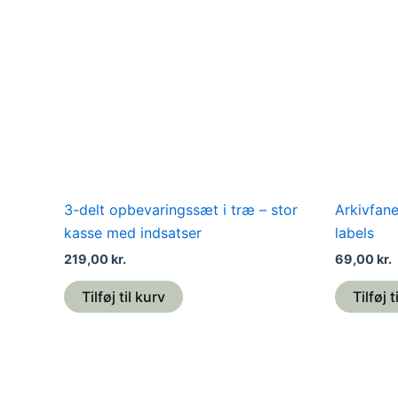
3-delt opbevaringssæt i træ – stor
Arkivfane
kasse med indsatser
labels
219,00
kr.
69,00
kr.
Tilføj til kurv
Tilføj t