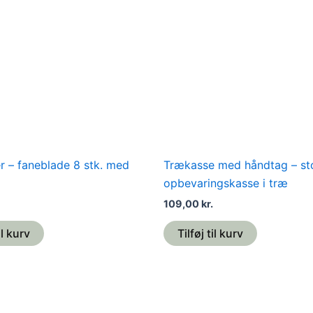
r – faneblade 8 stk. med
Trækasse med håndtag – st
opbevaringskasse i træ
109,00
kr.
il kurv
Tilføj til kurv