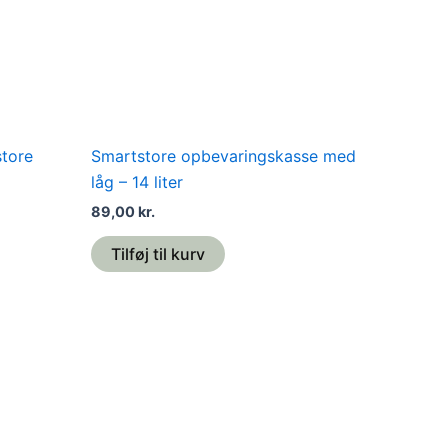
store
Smartstore opbevaringskasse med
låg – 14 liter
89,00
kr.
Tilføj til kurv