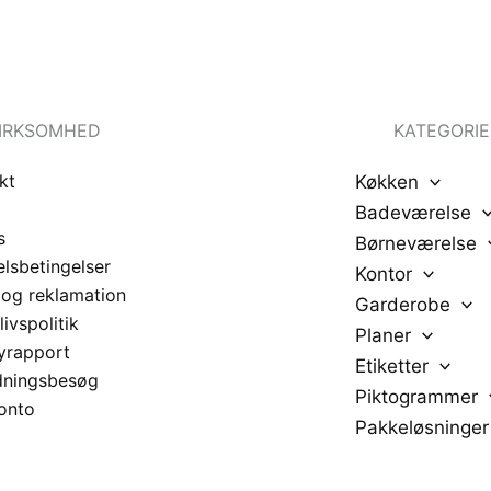
IRKSOMHED
KATEGORIE
kt
Køkken
Badeværelse
s
Børneværelse
lsbetingelser
Kontor
 og reklamation
Garderobe
livspolitik
Planer
yrapport
Etiketter
dningsbesøg
Piktogrammer
onto
Pakkeløsninger