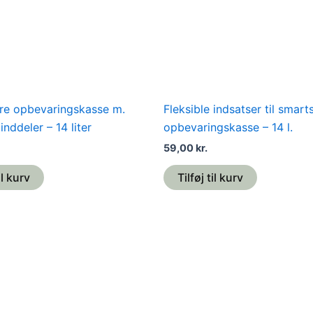
re opbevaringskasse m.
Fleksible indsatser til smart
inddeler – 14 liter
opbevaringskasse – 14 l.
59,00
kr.
il kurv
Tilføj til kurv