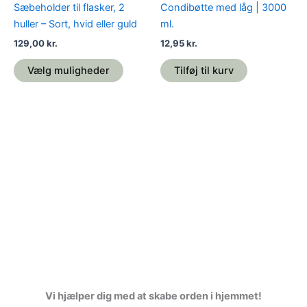
Sæbeholder til flasker, 2
Condibøtte med låg | 3000
varesiden
huller – Sort, hvid eller guld
ml.
129,00
kr.
12,95
kr.
Vælg muligheder
Tilføj til kurv
Vi hjælper dig med at skabe orden i hjemmet!