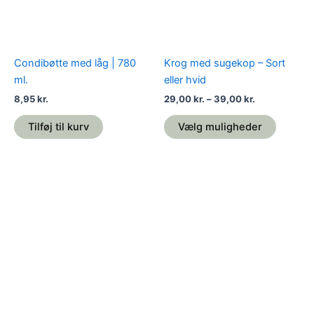
Mulighe
kan
vælges
på
Condibøtte med låg | 780
Krog med sugekop – Sort
varesid
ml.
eller hvid
8,95
kr.
29,00
kr.
–
39,00
kr.
Tilføj til kurv
Vælg muligheder
Dette
vare
har
flere
varianter.
Mulighederne
kan
vælges
på