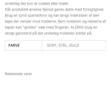
underlag der kun er coated eller malet.
Når produktet ønskes fjernet gøres dette med forsigtighed.
Brug en tynd spartel/kniv og kør langs indersiden af den
tape der vender mod holderne, fjern holderen og resterne af
tapen kan “gnides” væk med fingeren. ALDRIG brug en
skrap genstand på det underlag holderen sidder på.
FARVE
SORT, STÅL, GULD
Relaterede varer
Prisinterval:
Dette
29,00 kr.
vare
til
39,00 kr.
har
flere
variante