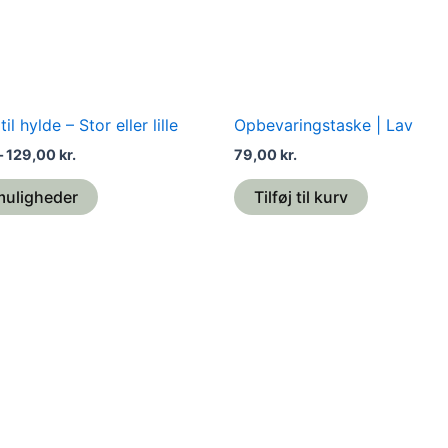
vælges
på
varesiden
il hylde – Stor eller lille
Opbevaringstaske | Lav
–
129,00
kr.
79,00
kr.
muligheder
Tilføj til kurv