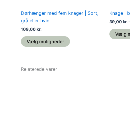
Dørhænger med fem knager | Sort,
Knage i b
grå eller hvid
39,00
kr.
109,00
kr.
Vælg 
Vælg muligheder
Relaterede varer
Dette
vare
har
flere
varianter.
Mulighederne
kan