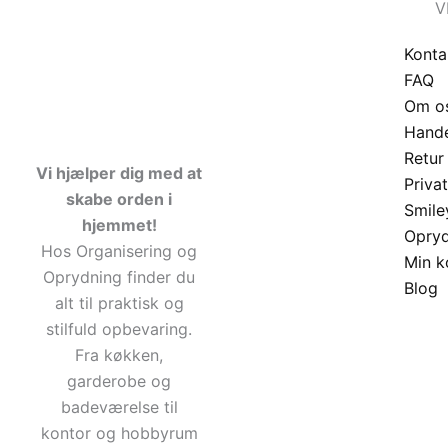
V
Konta
FAQ
Om o
Hande
Retur
Vi hjælper dig med at
Privat
skabe orden i
Smile
hjemmet!
Opry
Hos Organisering og
Min k
Oprydning finder du
Blog
alt til praktisk og
stilfuld opbevaring.
Fra køkken,
garderobe og
badeværelse til
kontor og hobbyrum