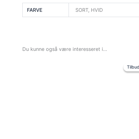
FARVE
SORT, HVID
Du kunne også være interesseret i…
Dette
Tilbud
Tilbud
vare
har
flere
varianter.
Mulighederne
kan
vælges
på
varesiden