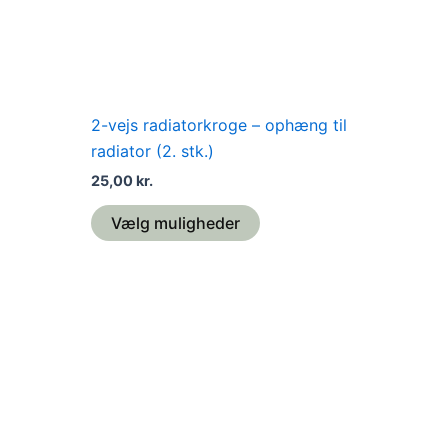
vælges
på
varesiden
2-vejs radiatorkroge – ophæng til
radiator (2. stk.)
25,00
kr.
Vælg muligheder