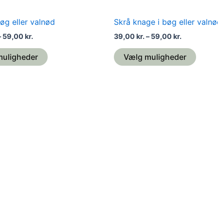
øg eller valnød
Skrå knage i bøg eller valn
–
59,00
kr.
39,00
kr.
–
59,00
kr.
muligheder
Vælg muligheder
Prisinterval:
Dette
89,00 kr.
vare
til
129,00 kr.
har
flere
varianter.
Mulighederne
kan