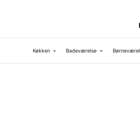
Gå
til
indholdet
Køkken
Badeværelse
Børneværel