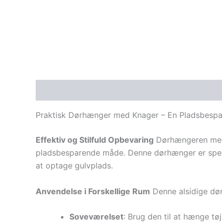
Beskrivelse
Yderligere information
Praktisk Dørhænger med Knager – En Pladsbespar
Effektiv og Stilfuld Opbevaring
Dørhængeren med kn
pladsbesparende måde. Denne dørhænger er specie
at optage gulvplads.
Anvendelse i Forskellige Rum
Denne alsidige dørh
Soveværelset
: Brug den til at hænge tø