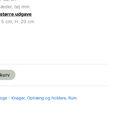
klæder, tøj mm.
større udgave
. 5 cm, H. 20 cm
l kurv
oge - Knager
,
Ophæng og holdere
,
Rum