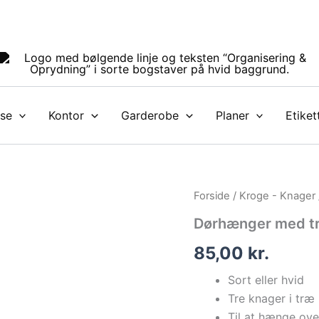
se
Kontor
Garderobe
Planer
Etiket
Dørhænger
Forside
/
Kroge - Knager
med
Dørhænger med tre
tre
knager
85,00
kr.
|
Sort
Sort eller hvid
eller
hvid
Tre knager i træ
antal
Til at hænge ove