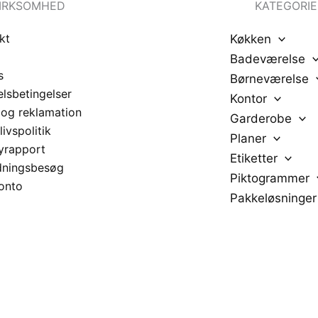
IRKSOMHED
KATEGORIE
kt
Køkken
Badeværelse
s
Børneværelse
lsbetingelser
Kontor
 og reklamation
Garderobe
livspolitik
Planer
yrapport
Etiketter
dningsbesøg
Piktogrammer
onto
Pakkeløsninger