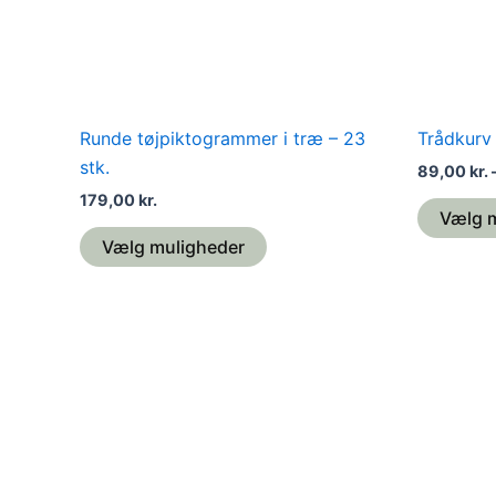
vælges
på
varesiden
Runde tøjpiktogrammer i træ – 23
Trådkurv t
stk.
89,00
kr.
179,00
kr.
Vælg 
Vælg muligheder