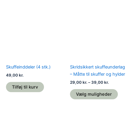
Prisinterval:
Dette
29,00 kr.
vare
til
39,00 kr.
har
flere
variante
Mulighe
kan
vælges
på
Skuffeinddeler (4 stk.)
Skridsikkert skuffeunderlag
varesid
– Måtte til skuffer og hylder
49,00
kr.
29,00
kr.
–
39,00
kr.
Tilføj til kurv
Vælg muligheder