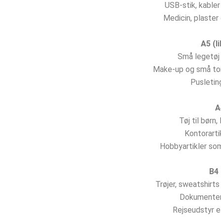
USB-stik, kable
Medicin, plaster
A5 (l
Små legetøj 
Make-up og små toil
Pusletin
A
Tøj til børn,
Kontorarti
Hobbyartikler som
B4 
Trøjer, sweatshirts 
Dokumenter
Rejseudstyr el