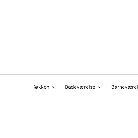
Gå
til
indholdet
Køkken
Badeværelse
Børneværel