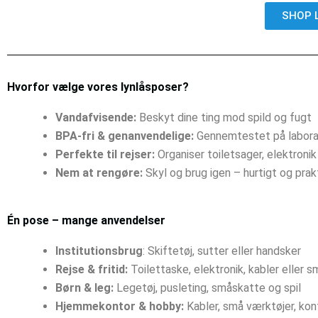
SHOP 
Hvorfor vælge vores lynlåsposer?
Vandafvisende:
Beskyt dine ting mod spild og fugt
BPA-fri & genanvendelige:
Gennemtestet på labora
Perfekte til rejser:
Organiser toiletsager, elektronik
Nem at rengøre:
Skyl og brug igen – hurtigt og prak
Én pose – mange anvendelser
Institutionsbrug
: Skiftetøj, sutter eller handsker
Rejse & fritid:
Toilettaske, elektronik, kabler eller s
Børn & leg:
Legetøj, pusleting, småskatte og spil
Hjemmekontor & hobby:
Kabler, små værktøjer, kont