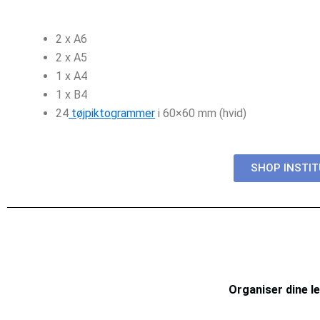
2 x A6
2 x A5
1 x A4
1 x B4
24
tøjpiktogrammer
i 60×60 mm (hvid)
SHOP INSTIT
Organiser dine 