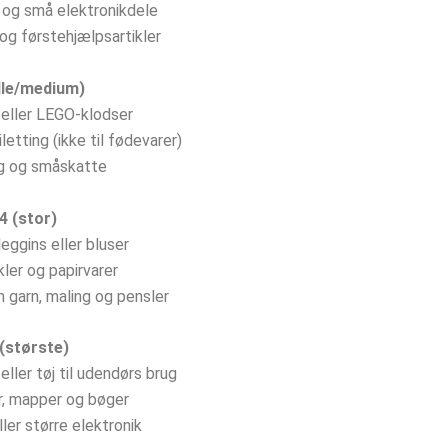
r og små elektronikdele
 og førstehjælpsartikler
ille/medium)
eller LEGO-klodser
etting (ikke til fødevarer)
g og småskatte
4 (stor)
 leggins eller bluser
kler og papirvarer
 garn, maling og pensler
(største)
eller tøj til udendørs brug
, mapper og bøger
ler større elektronik