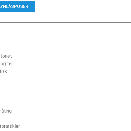
LYNLÅSPOSER
toriet
 og tøj
tisk
måting
orartikler